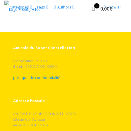
A cylinder donated by “Les
Patrick Pelletier
at
22 November 2021
0
0
Categories
Tags
Authors
Show all
Rear Carpet
0,00€
Ailes anciennes” of Toulouse
Amicale du Super Constellation
Association Loi 1901
Siret
: 518 257 092 00024
politique de confidentialité
Adresse Postale
AMICALE DU SUPER CONSTELLATION
62 rue de l’Aviation
44340 BOUGUENAIS