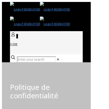
0
0,00€
✕
Politique de
confidentialité