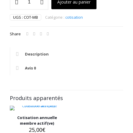
Ajouter au panier
de
Cotisation
annuelle
UGS :
COT-MB
Catégorie :
cotisation
membre
bienfaiteur(trice)
Share
Description
Avis
0
Produits apparentés
Cotisation annuelle
membre actif(ve)
25,00
€