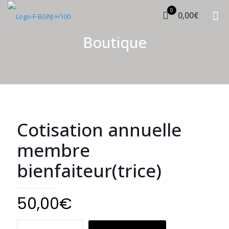
0
0,00€
Boutique
Cotisation annuelle
membre
bienfaiteur(trice)
50,00
€
quantité