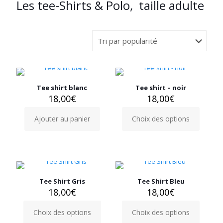
Les tee-Shirts & Polo, taille adulte
Tee shirt blanc
Tee shirt – noir
18,00
€
18,00
€
Ajouter au panier
Choix des options
Ce
produit
a
plusieurs
variations.
Les
options
Tee Shirt Gris
Tee Shirt Bleu
peuvent
18,00
€
18,00
€
être
choisies
Choix des options
Choix des options
Ce
Ce
sur