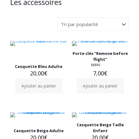
Les accessoires
options
options
peuvent
peuvent
être
être
choisies
choisies
sur
sur
la
la
page
page
du
du
produit
produit
Porte clés “Remove before
flight”
Casquette Bleu Adulte
Note
20,00
€
7,00
€
5.00
sur 5
Ajouter au panier
Ajouter au panier
Casquette Beige Taille
Casquette Beige Adulte
Enfant
20,00
€
20,00
€