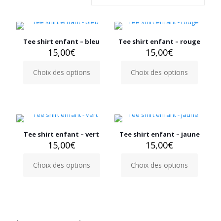
Tee shirt enfant – bleu
Tee shirt enfant – rouge
15,00
€
15,00
€
Choix des options
Choix des options
Ce
Ce
produit
produit
a
a
plusieurs
plusieurs
variations.
variations.
Les
Les
options
options
Tee shirt enfant – vert
Tee shirt enfant – jaune
peuvent
peuvent
15,00
€
15,00
€
être
être
choisies
choisies
Choix des options
Choix des options
Ce
Ce
sur
sur
produit
produit
la
la
a
a
page
page
plusieurs
plusieurs
du
du
variations.
variations.
produit
produit
Les
Les