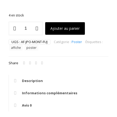
4 en stock
quantité
Ajouter au panier
de
Affiche
Super
UGS :
AF-JPO-MONT-FUJ
Catégorie :
Poster
Étiquettes :
Constellation
affiche
poster
Fuji
Yama
Share
Description
Informations complémentaires
Avis
0