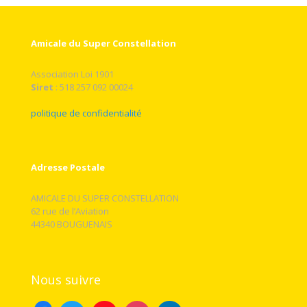
plusieurs
page
page
variations.
du
du
Les
produit
produit
Amicale du Super Constellation
options
peuvent
être
Association Loi 1901
choisies
Siret
: 518 257 092 00024
sur
la
politique de confidentialité
page
du
produit
Adresse Postale
AMICALE DU SUPER CONSTELLATION
62 rue de l’Aviation
44340 BOUGUENAIS
Nous suivre