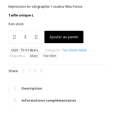
Impression en sérigraphie 1 couleur Bleu Fonce
Taille unique L
8 en stock
quantité
Ajouter au panier
de
Tee
shirt
UGS :
TS-V1-BLA-L
Catégorie :
Tee Shirts Adult
blanc
Étiquettes :
blanc
Tee Shirt
Share
Description
Informations complémentaires