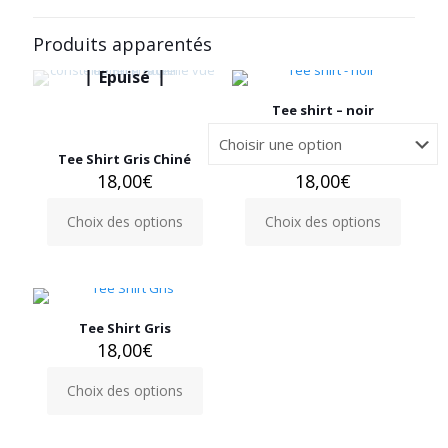
Produits apparentés
Epuisé
Tee shirt – noir
Tee Shirt Gris Chiné
18,00
€
18,00
€
Choix des options
Choix des options
Ce
Ce
produit
produit
a
a
plusieurs
plusieurs
variations.
variations.
Les
Les
Tee Shirt Gris
options
options
18,00
€
peuvent
peuvent
être
être
Choix des options
Ce
choisies
choisies
produit
sur
sur
a
la
la