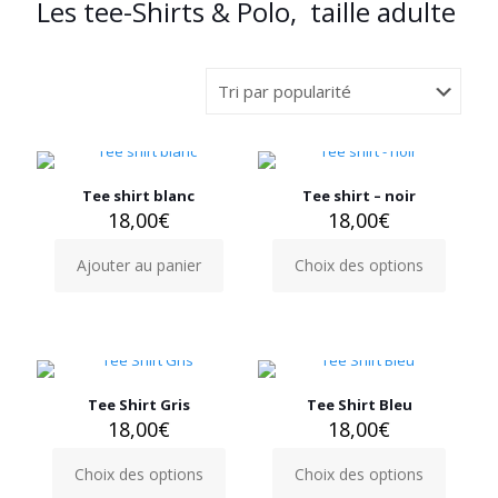
Les tee-Shirts & Polo, taille adulte
Tee shirt blanc
Tee shirt – noir
18,00
€
18,00
€
Ajouter au panier
Choix des options
Ce
produit
a
plusieurs
variations.
Les
options
Tee Shirt Gris
Tee Shirt Bleu
peuvent
18,00
€
18,00
€
être
choisies
Choix des options
Choix des options
Ce
Ce
sur