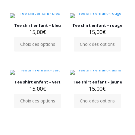
Tee shirt enfant – bleu
Tee shirt enfant – rouge
15,00
€
15,00
€
Choix des options
Choix des options
Ce
Ce
produit
produit
a
a
plusieurs
plusieurs
variations.
variations.
Les
Les
options
options
Tee shirt enfant – vert
Tee shirt enfant – jaune
peuvent
peuvent
15,00
€
15,00
€
être
être
choisies
choisies
Choix des options
Choix des options
Ce
Ce
sur
sur
produit
produit
la
la
a
a
page
page
plusieurs
plusieurs
du
du
variations.
variations.
produit
produit
Les
Les