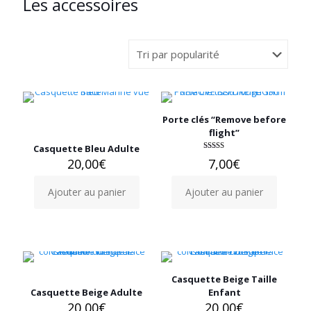
Les accessoires
options
options
peuvent
peuvent
être
être
choisies
choisies
sur
sur
la
la
page
page
du
du
produit
produit
Porte clés “Remove before
flight”
Casquette Bleu Adulte
Note
20,00
€
7,00
€
5.00
sur 5
Ajouter au panier
Ajouter au panier
Casquette Beige Taille
Casquette Beige Adulte
Enfant
20,00
€
20,00
€