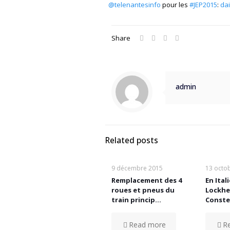
@telenantesinfo
pour les
#JEP2015
:
da
Share
admin
Related posts
9 décembre 2015
13 octo
Remplacement des 4
En Ital
roues et pneus du
Lockhe
train princip…
Conste
Read more
R