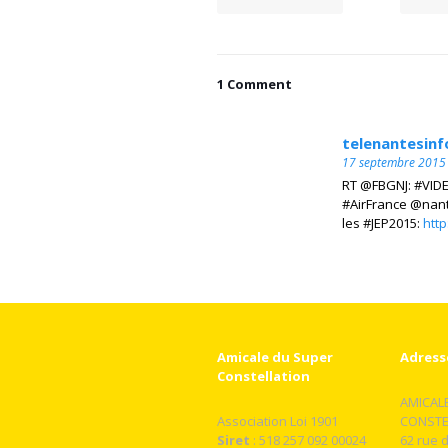
1 Comment
telenantesinf
17 septembre 2015 
RT @FBGNJ: #VIDE
#AirFrance @nant
les #JEP2015:
htt
Amicale du Super
Adress
Constellation
AMICAL
Association Loi 1901
CONSTE
Siret
: 518 257 092 00024
62 rue d